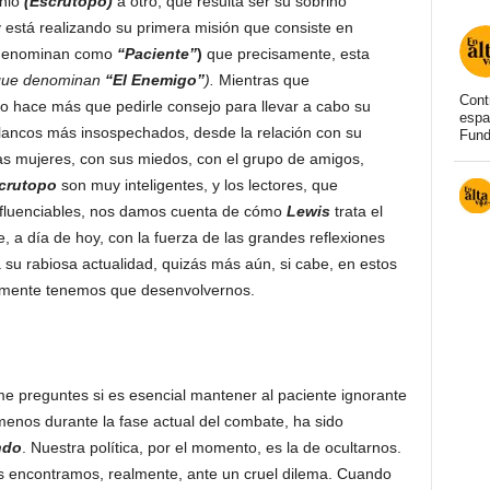
nio
(Escrutopo)
a otro, que resulta ser su sobrino
y está realizando su primera misión que consiste en
 denominan como
“Paciente”
)
que precisamente, esta
que denominan
“El Enemigo”
).
Mientras que
Cont
no hace más que pedirle consejo para llevar a cabo su
espa
 flancos más insospechados, desde la relación con su
Fund
las mujeres, con sus miedos, con el grupo de amigos,
crutopo
son muy inteligentes, y los lectores, que
fluenciables, nos damos cuenta de cómo
Lewis
trata el
 a día de hoy, con la fuerza de las grandes reflexiones
su rabiosa actualidad, quizás más aún, si cabe, en estos
damente tenemos que desenvolvernos.
preguntes si es esencial mantener al paciente ignorante
 menos durante la fase actual del combate, ha sido
ndo
. Nuestra política, por el momento, es la de ocultarnos.
s encontramos, realmente, ante un cruel dilema. Cuando