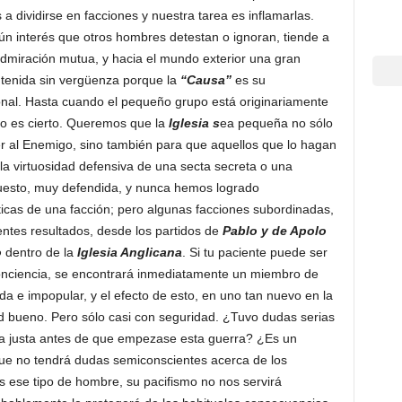
 a dividirse en facciones y nuestra tarea es inflamarlas.
gún interés que otros hombres detestan o ignoran, tiende a
admiración mutua, y hacia el mundo exterior una gran
ntenida sin vergüenza porque la
“Causa”
es su
onal. Hasta cuando el pequeño grupo está originariamente
o es cierto. Queremos que la
Iglesia s
ea pequeña no sólo
al Enemigo, sino también para que aquellos que lo hagan
la virtuosidad defensiva de una secta secreta o una
esto, muy defendida, y nunca hemos logrado
ticas de una facción; pero algunas facciones subordinadas,
ntes resultados, desde los partidos de
Pablo y de Apolo
o
dentro de la
Iglesia Anglicana
. Si tu paciente puede ser
conciencia, se encontrará inmediatamente un miembro de
a e impopular, y el efecto de esto, en uno tan nuevo en la
d bueno. Pero sólo casi con seguridad. ¿Tuvo dudas serias
erra justa antes de que empezase esta guerra? ¿Es un
que no tendrá dudas semiconscientes acerca de los
s ese tipo de hombre, su pacifismo no nos servirá