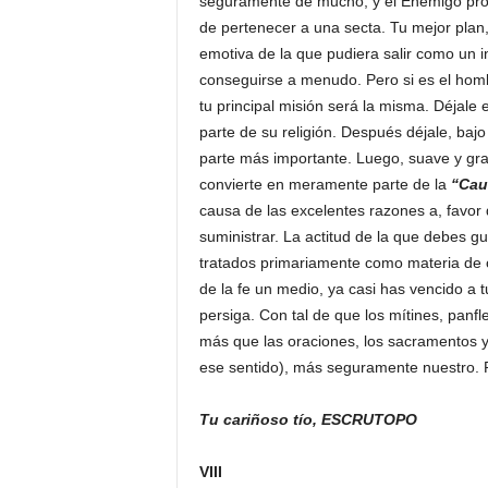
seguramente de mucho, y el Enemigo prob
de pertenecer a una secta. Tu mejor plan,
emotiva de la que pudiera salir como un 
conseguirse a menudo. Pero si es el homb
tu principal misión será la misma. Déjale
parte de su religión. Después déjale, bajo e
parte más importante. Luego, suave y grad
convierte en meramente parte de la
“Cau
causa de las excelentes razones a, favor 
suministrar. La actitud de la que debes g
tratados primariamente como materia de 
de la fe un medio, ya casi has vencido a
persiga. Con tal de que los mítines, panfl
más que las oraciones, los sacramentos y
ese sentido), más seguramente nuestro. 
Tu cariñoso tío, ESCRUTOPO
VIII