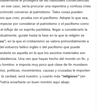
ablemente le protegerá de las habituales consecuencias
 en ese caso, sería procurar una repentina y confusa crisis
incómodo converso al patriotismo. Tales cosas pueden
re que creo, prueba con el pacifismo. Adopte lo que sea,
 empezar por considerar el patriotismo o el pacifismo como
l influjo de un espíritu partidista, llegar a considerarlo la
ualmente, guíale hasta la fase en la que la religión se
sa”,
en la que el cristianismo se valora primordialmente a
del esfuerzo bélico inglés o del pacifismo que puede
uardarte es aquella en la que los asuntos materiales son
obediencia. Una vez que hayas hecho del mundo un fin, y
 tu hombre, e importa muy poco qué clase de fin mundano
etos, políticas, movimientos, causas y cruzadas le importen
 la caridad, será nuestro; y cuanto más
“religioso”
(en
Podría enseñarte un buen montón aquí abajo.