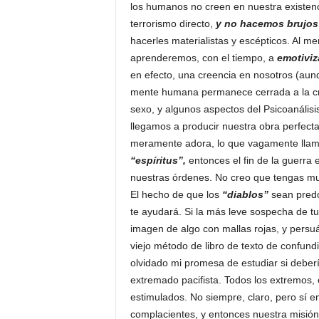
los humanos no creen en nuestra existenc
terrorismo directo,
y no hacemos brujos
hacerles materialistas y escépticos. Al 
aprenderemos, con el tiempo, a
emotiviz
en efecto, una creencia en nosotros (aunq
mente humana permanece cerrada a la cr
sexo, y algunos aspectos del Psicoanálisis
llegamos a producir nuestra obra perfect
meramente adora, lo que vagamente lla
“espíritus”,
entonces el fin de la guerra 
nuestras órdenes. No creo que tengas muc
El hecho de que los
“diablos”
sean predo
te ayudará. Si la más leve sospecha de tu
imagen de algo con mallas rojas, y persu
viejo método de libro de texto de confund
olvidado mi promesa de estudiar si deber
extremado pacifista. Todos los extremos,
estimulados. No siempre, claro, pero sí 
complacientes, y entonces nuestra misió