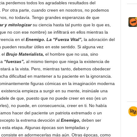
ia perdemos todos los agradables resultados del
. Por otra parte, cuando creen en nosotros, no podemos
menos, no todavía. Tengo grandes esperanzas de que
ar y mitologizar
su ciencia hasta tal punto que lo que es,
ue no con ese nombre) se infiltrará en ellos mientras la
eencia en el
Enemigo.
La “Fuerza Vital”,
la adoración del
 pueden resultar útiles en este sentido. Si alguna vez
a el
Brujo Materialista,
el hombre que no usa, sino
ma
“fuerzas”,
al mismo tiempo que niega la existencia de
estará a la vista. Pero, mientras tanto, debemos obedecer
ha dificultad en mantener a tu paciente en la ignorancia.
minantemente figuras cómicas en la imaginación moderna
 existencia empieza a surgir en su mente, insinúale una
ádele de que, puesto que no puede creer en eso (es un
irles), no puede, en consecuencia, creer en ti. No había
íamos hacer del paciente un patriota extremado o un
 excepto la extrema devoción al
Enemigo,
deben ser
en esta etapa. Algunas épocas son templadas y
n consiste en adormecerlas más aún. Otras épocas, como