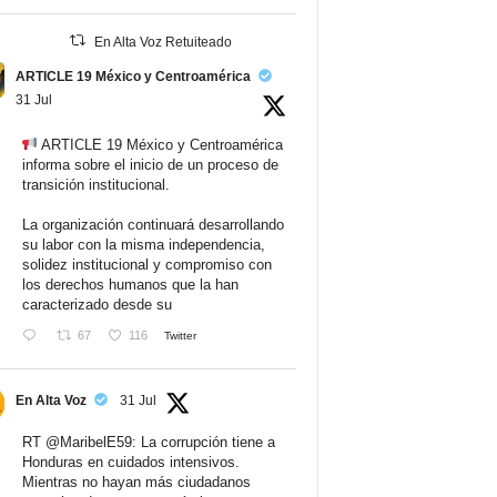
En Alta Voz Retuiteado
ARTICLE 19 México y Centroamérica
31 Jul
ARTICLE 19 México y Centroamérica
informa sobre el inicio de un proceso de
transición institucional.
La organización continuará desarrollando
su labor con la misma independencia,
solidez institucional y compromiso con
los derechos humanos que la han
caracterizado desde su
67
116
Twitter
En Alta Voz
31 Jul
RT
@MaribelE59
: La corrupción tiene a
Honduras en cuidados intensivos.
Mientras no hayan más ciudadanos