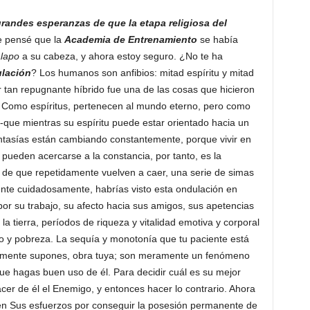
randes esperanzas de que la etapa religiosa del
 pensé que la
Academia de Entrenamiento
se había
lapo
a su cabeza, y ahora estoy seguro. ¿No te ha
ulación
? Los humanos son anfibios: mitad espíritu y mitad
 tan repugnante híbrido fue una de las cosas que hicieron
) Como espíritus, pertenecen al mundo eterno, pero como
 -que mientras su espíritu puede estar orientado hacia un
antasías están cambiando constantemente, porque vivir en
pueden acercarse a la constancia, por tanto, es la
el de que repetidamente vuelven a caer, una serie de simas
ente cuidadosamente, habrías visto esta ondulación en
por su trabajo, su afecto hacia sus amigos, sus apetencias
 la tierra, períodos de riqueza y vitalidad emotiva y corporal
o y pobreza. La sequía y monotonía que tu paciente está
amente supones, obra tuya; son meramente un fenómeno
ue hagas buen uso de él. Para decidir cuál es su mejor
er de él el Enemigo, y entonces hacer lo contrario. Ahora
en Sus esfuerzos por conseguir la posesión permanente de