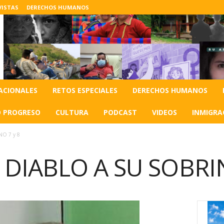
VISTAS
DERECHOS HUMANOS
ACIONALES
RETOS ESPECIALES
DERECHOS HUMANOS
O PROGRESO
CULTURA
PODCAST
VIDEOS
INMIGRA
NO 7 y 8
 DIABLO A SU SOBRIN