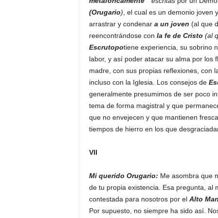
metafóricamente
escritas
por un Demo
(Orugario
)
, el cual es un demonio joven 
arrastrar y condenar
a un joven
(al que
reencontrándose con
la fe de Cristo
(al 
Escrutopo
tiene experiencia, su sobrino 
labor, y así poder atacar su alma por los
madre, con sus propias reflexiones, con 
incluso con la Iglesia. Los consejos de
Es
generalmente presumimos de ser poco in
tema de forma magistral y que permanece,
que no envejecen y que mantienen fresca 
tiempos de hierro en los que desgracia
VII
Mi querido Orugario:
Me asombra que me 
de tu propia existencia. Esa pregunta, al
contestada para nosotros por el
Alto Ma
Por supuesto, no siempre ha sido así. No