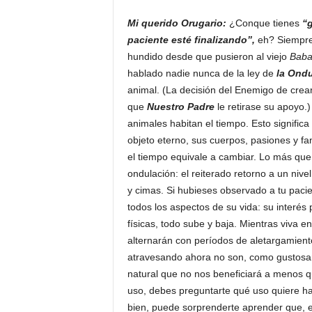
Mi querido Orugario:
¿Conque tienes
“g
paciente esté finalizando”,
eh? Siempre
hundido desde que pusieron al viejo
Baba
hablado nadie nunca de la ley de
la Ond
animal. (La decisión del Enemigo de crear
que
Nuestro Padre
le retirase su apoyo.
animales habitan el tiempo. Esto significa
objeto eterno, sus cuerpos, pasiones y f
el tiempo equivale a cambiar. Lo más que 
ondulación: el reiterado retorno a un niv
y cimas. Si hubieses observado a tu paci
todos los aspectos de su vida: su interés 
físicas, todo sube y baja. Mientras viva en
alternarán con períodos de aletargamient
atravesando ahora no son, como gustos
natural que no nos beneficiará a menos q
uso, debes preguntarte qué uso quiere hac
bien, puede sorprenderte aprender que, 