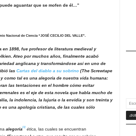
o puede aguantar que se mofen de él…”
o Nacional de Ciencia “JOSÉ CECILIO DEL VALLE”.
a en 1898, fue profesor de literatura medieval y
Tolkien. Ateo por muchos años, finalmente acabó
variedad anglicana y transformándose así en uno de
ibió las
Cartas del diablo a su sobrino
(The Screwtape
a, y como tal es una alegoría de nuestra vida humana:
eran las tentaciones en el hombre cómo evitar
errenales es el eje de esta novela que habla mucho de
ia, la indolencia, la lujuria o la envidia y son treinta y
 es una apología cristiana, de las cuales sólo
[1]
ima
alegoría
ética,
las cuales se encuentran