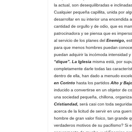
la actual, son desequilibradas e inclinadas
Cualquier pequeña capillita, unida por al
desarrollar en su interior una encendida 
cantidad de orgullo y de odio, que es ma
patrocinadora y se piensa que es impers
al servicio de los planes del
Enemigo,
est
para que menos hombres puedan conocer 
puedan adquirir la incómoda intensidad y 
“dique”.
La Iglesia
misma está, por supu
completamente darle todas las caracterís
dentro de ella, han dado a menudo excele
en Corinto
hasta los partidos
Alto y Baj
inducido a convertirse en un objetor de 
una sociedad pequeña, chillona, organizad
Cristiandad,
será casi con toda segurida
acerca de la licitud de servir en una gu
hombre de gran valor físico, tan grande 
verdaderos motivos de su pacifismo? Si e