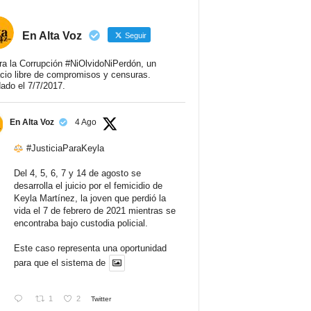
En Alta Voz
Seguir
ra la Corrupción #NiOlvidoNiPerdón, un
cio libre de compromisos y censuras.
ado el 7/7/2017.
En Alta Voz
4 Ago
#JusticiaParaKeyla
Del 4, 5, 6, 7 y 14 de agosto se
desarrolla el juicio por el femicidio de
Keyla Martínez, la joven que perdió la
vida el 7 de febrero de 2021 mientras se
encontraba bajo custodia policial.
Este caso representa una oportunidad
para que el sistema de
1
2
Twitter