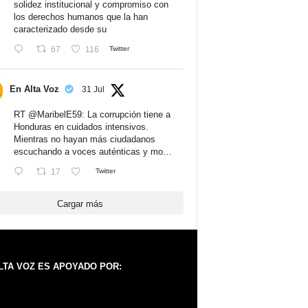
solidez institucional y compromiso con
los derechos humanos que la han
caracterizado desde su
67
116
Twitter
En Alta Voz
31 Jul
RT
@MaribelE59
: La corrupción tiene a
Honduras en cuidados intensivos.
Mientras no hayan más ciudadanos
escuchando a voces auténticas y mo…
17
Twitter
Cargar más
LTA VOZ ES APOYADO POR: