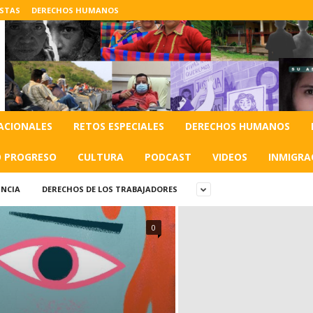
ISTAS
DERECHOS HUMANOS
ACIONALES
RETOS ESPECIALES
DERECHOS HUMANOS
O PROGRESO
CULTURA
PODCAST
VIDEOS
INMIGRA
NCIA
DERECHOS DE LOS TRABAJADORES
0