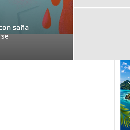
con saña
 se