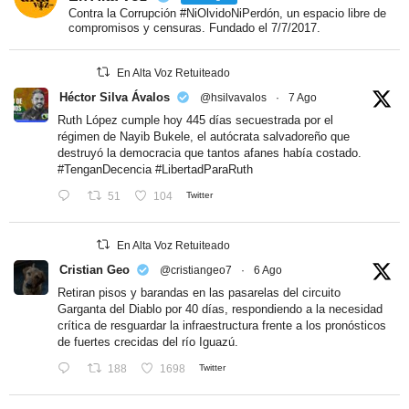
Contra la Corrupción #NiOlvidoNiPerdón, un espacio libre de
compromisos y censuras. Fundado el 7/7/2017.
En Alta Voz Retuiteado
Héctor Silva Ávalos
@hsilvavalos
·
7 Ago
Ruth López cumple hoy 445 días secuestrada por el
régimen de Nayib Bukele, el autócrata salvadoreño que
destruyó la democracia que tantos afanes había costado.
#TenganDecencia
#LibertadParaRuth
51
104
Twitter
En Alta Voz Retuiteado
Cristian Geo
@cristiangeo7
·
6 Ago
Retiran pisos y barandas en las pasarelas del circuito
Garganta del Diablo por 40 días, respondiendo a la necesidad
crítica de resguardar la infraestructura frente a los pronósticos
de fuertes crecidas del río Iguazú.
188
1698
Twitter