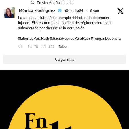
En Alta Voz Retuiteado
𝗠ó𝗻𝗶𝗰𝗮 ®𝗼𝗱𝗿𝗶𝗴𝘂𝗲𝘇
@monikr84
·
6 Ago
La abogada Ruth López cumple 444 días de detención
injusta. Ella es una presa política del régimen dictatorial
salvadoreño por denunciar la corrupción.
#LibertadParaRuth
#JuicioPúblicoParaRuth
#TenganDecencia
76
127
Twitter
Cargar más