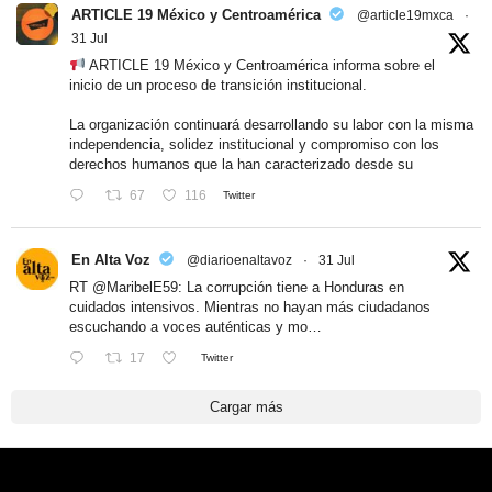
ARTICLE 19 México y Centroamérica
@article19mxca
·
31 Jul
ARTICLE 19 México y Centroamérica informa sobre el
inicio de un proceso de transición institucional.
La organización continuará desarrollando su labor con la misma
independencia, solidez institucional y compromiso con los
derechos humanos que la han caracterizado desde su
67
116
Twitter
En Alta Voz
@diarioenaltavoz
·
31 Jul
RT
@MaribelE59
: La corrupción tiene a Honduras en
cuidados intensivos. Mientras no hayan más ciudadanos
escuchando a voces auténticas y mo…
17
Twitter
Cargar más