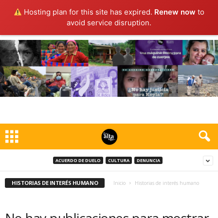
Hosting plan for this site has expired.
Renew now
to
avoid service disruption.
ACUERDO DE DUELO
CULTURA
DENUNCIA
HISTORIAS DE INTERÉS HUMANO
Inicio
Historias de interés humano