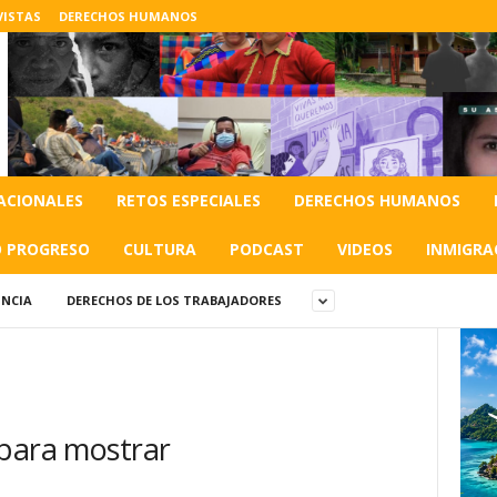
VISTAS
DERECHOS HUMANOS
ACIONALES
RETOS ESPECIALES
DERECHOS HUMANOS
O PROGRESO
CULTURA
PODCAST
VIDEOS
INMIGRA
NCIA
DERECHOS DE LOS TRABAJADORES
 para mostrar