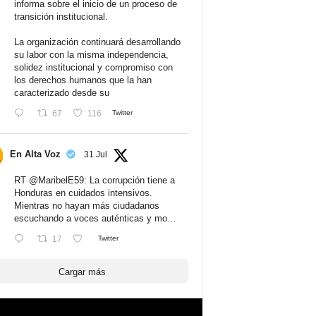
informa sobre el inicio de un proceso de
transición institucional.
La organización continuará desarrollando
su labor con la misma independencia,
solidez institucional y compromiso con
los derechos humanos que la han
caracterizado desde su
67
116
Twitter
En Alta Voz
31 Jul
RT
@MaribelE59
: La corrupción tiene a
Honduras en cuidados intensivos.
Mientras no hayan más ciudadanos
escuchando a voces auténticas y mo…
17
Twitter
Cargar más