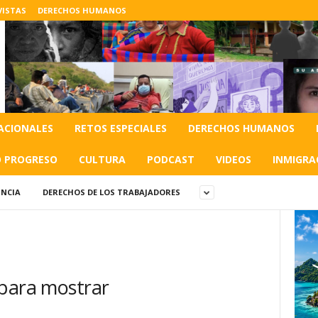
VISTAS
DERECHOS HUMANOS
ACIONALES
RETOS ESPECIALES
DERECHOS HUMANOS
O PROGRESO
CULTURA
PODCAST
VIDEOS
INMIGRA
NCIA
DERECHOS DE LOS TRABAJADORES
 para mostrar