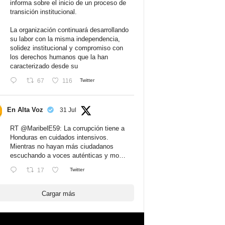
informa sobre el inicio de un proceso de
transición institucional.
La organización continuará desarrollando
su labor con la misma independencia,
solidez institucional y compromiso con
los derechos humanos que la han
caracterizado desde su
67
116
Twitter
En Alta Voz
31 Jul
RT
@MaribelE59
: La corrupción tiene a
Honduras en cuidados intensivos.
Mientras no hayan más ciudadanos
escuchando a voces auténticas y mo…
17
Twitter
Cargar más