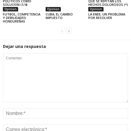
POLÍTICOS COMO
QUE SE REPITAN LOS
SOLUCION (1/4)
HECHOS DOLOROSOS (*)
Opinion
Opinion
Opinion
FUTBOL, COMPETENCIA
CUBA, EL CAMBIO
LA ENEE, UN PROBLEMA
Y DEBILIDADES
IMPUESTO
POR RESOLVER
HONDUREÑAS
Dejar una respuesta