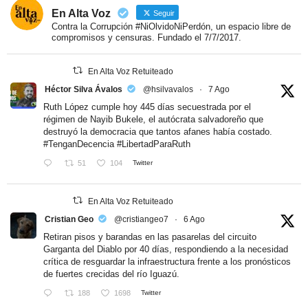
En Alta Voz
Seguir
Contra la Corrupción #NiOlvidoNiPerdón, un espacio libre de
compromisos y censuras. Fundado el 7/7/2017.
En Alta Voz Retuiteado
Héctor Silva Ávalos
@hsilvavalos
·
7 Ago
Ruth López cumple hoy 445 días secuestrada por el
régimen de Nayib Bukele, el autócrata salvadoreño que
destruyó la democracia que tantos afanes había costado.
#TenganDecencia
#LibertadParaRuth
51
104
Twitter
En Alta Voz Retuiteado
Cristian Geo
@cristiangeo7
·
6 Ago
Retiran pisos y barandas en las pasarelas del circuito
Garganta del Diablo por 40 días, respondiendo a la necesidad
crítica de resguardar la infraestructura frente a los pronósticos
de fuertes crecidas del río Iguazú.
188
1698
Twitter