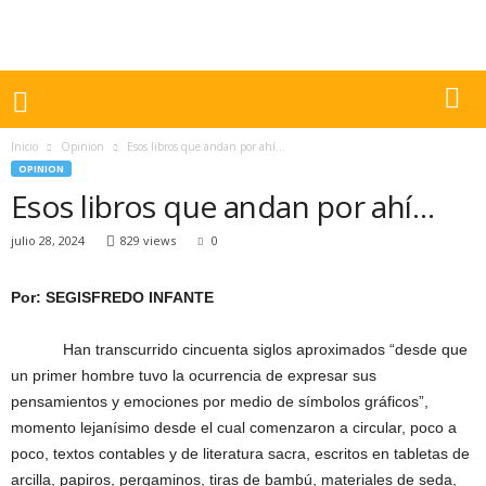
Inicio
Opinion
Esos libros que andan por ahí…
OPINION
Esos libros que andan por ahí…
julio 28, 2024
829 views
0
Por: SEGISFREDO INFANTE
Han transcurrido cincuenta siglos aproximados “desde que
un primer hombre tuvo la ocurrencia de expresar sus
pensamientos y emociones por medio de símbolos gráficos”,
momento lejanísimo desde el cual comenzaron a circular, poco a
poco, textos contables y de literatura sacra, escritos en tabletas de
arcilla, papiros, pergaminos, tiras de bambú, materiales de seda,