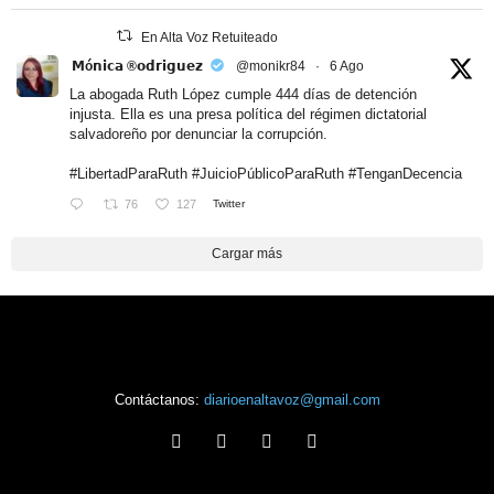
En Alta Voz Retuiteado
𝗠ó𝗻𝗶𝗰𝗮 ®𝗼𝗱𝗿𝗶𝗴𝘂𝗲𝘇
@monikr84
·
6 Ago
La abogada Ruth López cumple 444 días de detención
injusta. Ella es una presa política del régimen dictatorial
salvadoreño por denunciar la corrupción.
#LibertadParaRuth
#JuicioPúblicoParaRuth
#TenganDecencia
76
127
Twitter
Cargar más
Contáctanos:
diarioenaltavoz@gmail.com