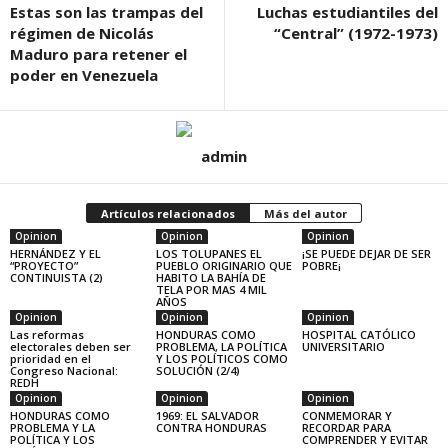
Estas son las trampas del
Luchas estudiantiles del
régimen de Nicolás
“Central” (1972-1973)
Maduro para retener el
poder en Venezuela
admin
Artículos relacionados
Más del autor
Opinion
Opinion
Opinion
HERNÁNDEZ Y EL
LOS TOLUPANES EL
¡SE PUEDE DEJAR DE SER
“PROYECTO”
PUEBLO ORIGINARIO QUE
POBRE¡
CONTINUISTA (2)
HABITO LA BAHÍA DE
TELA POR MAS 4 MIL
AÑOS
Opinion
Opinion
Opinion
Las reformas
HONDURAS COMO
HOSPITAL CATÓLICO
electorales deben ser
PROBLEMA, LA POLÍTICA
UNIVERSITARIO
prioridad en el
Y LOS POLÍTICOS COMO
Congreso Nacional:
SOLUCIÓN (2/4)
REDH
Opinion
Opinion
Opinion
HONDURAS COMO
1969: EL SALVADOR
CONMEMORAR Y
PROBLEMA Y LA
CONTRA HONDURAS
RECORDAR PARA
POLÍTICA Y LOS
COMPRENDER Y EVITAR