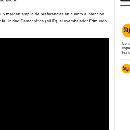
mo ahora.
 un margen amplio de preferencias en cuanto a intención
or la Unidad Democrática (MUD), el exembajador Edmundo
Cont
espa
Fund