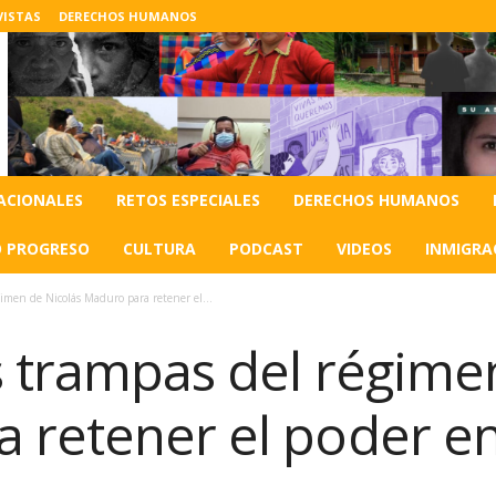
VISTAS
DERECHOS HUMANOS
ACIONALES
RETOS ESPECIALES
DERECHOS HUMANOS
O PROGRESO
CULTURA
PODCAST
VIDEOS
INMIGRA
gimen de Nicolás Maduro para retener el...
s trampas del régime
 retener el poder e