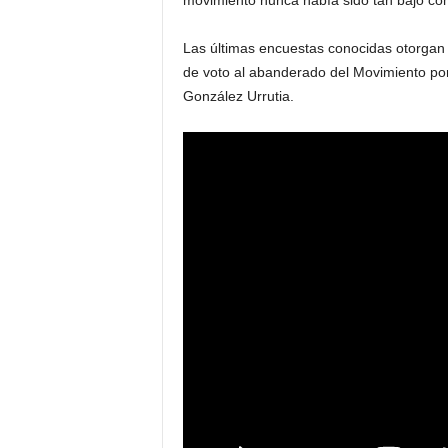
movimiento nunca había sido tan bajo co
Las últimas encuestas conocidas otorgan
de voto al abanderado del Movimiento p
González Urrutia.