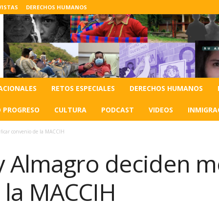
VISTAS
DERECHOS HUMANOS
ACIONALES
RETOS ESPECIALES
DERECHOS HUMANOS
O PROGRESO
CULTURA
PODCAST
VIDEOS
INMIGRA
ficar convenio de la MACCIH
 Almagro deciden mo
 la MACCIH