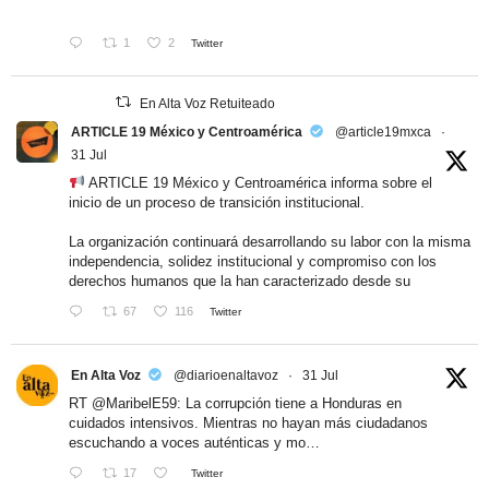
1
2
Twitter
En Alta Voz Retuiteado
ARTICLE 19 México y Centroamérica
@article19mxca
·
31 Jul
ARTICLE 19 México y Centroamérica informa sobre el
inicio de un proceso de transición institucional.
La organización continuará desarrollando su labor con la misma
independencia, solidez institucional y compromiso con los
derechos humanos que la han caracterizado desde su
67
116
Twitter
En Alta Voz
@diarioenaltavoz
·
31 Jul
RT
@MaribelE59
: La corrupción tiene a Honduras en
cuidados intensivos. Mientras no hayan más ciudadanos
escuchando a voces auténticas y mo…
17
Twitter