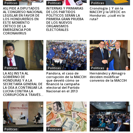
Politicas
Politicas
Politicas
ASJ PIDE A DIPUTADOS
INTERNAS Y PRIMARIAS
Cronología | Y sin la
AL CONGRESO NACIONAL
DE LOS PARTIDOS
MACCIH y la UFECIC en
LEGISLAR EN FAVOR DE
POLÍTICOS SERÁN LA
Honduras: ¿cuál es la
LOS HONDUREÑOS EN
PRIMERA GRAN PRUEBA
ruta?
ESTE MOMENTO
DE LOS NUEVOS
CRÍTICO DE LA
ORGANISMOS
EMERGENCIA POR
ELECTORALES
CORONAVIRUS
Politicas
Politicas
Politicas
LA ASJ INSTA AL
Pandora, el caso de
Hernández y Almagro
GOBIERNO DE
corrupción de la MACCIH
deciden modificar
HONDURAS Y A LA
que develó cómo se
convenio de la MACCIH
SECRETARÍA GENERAL DE
ﬁnanció la campaña
LA OEA A CONTINUAR LA
electoral del Partido
LUCHA CONTRA LA
Nacional en el 2013
CORRUPCIÓN A TRAVÉS...
Politicas
Politicas
Politicas