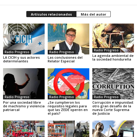
Artículos relacionados
Más del autor
Radio Progreso
Radio Progreso
Radio Progreso
La agenda ambiental de
LA CICIH y sus actores
Las conclusiones del
la sociedad hondureña
determinantes
Relator Especial
Radio Progreso
Radio Progreso
Radio Progreso
Por una sociedad libre
¿Se cumplieron los
Corrupción e impunidad:
de machismo y violencia
requisitos legales para
otro gran desafío de la
patriarcal
que las ZEDE operen en
nueva Corte Suprema
el país?
de Justicia