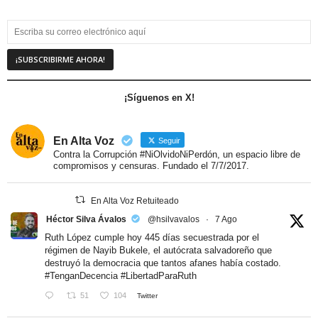
¡Síguenos en X!
En Alta Voz
Seguir
Contra la Corrupción #NiOlvidoNiPerdón, un espacio libre de
compromisos y censuras. Fundado el 7/7/2017.
En Alta Voz Retuiteado
Héctor Silva Ávalos
@hsilvavalos
·
7 Ago
Ruth López cumple hoy 445 días secuestrada por el
régimen de Nayib Bukele, el autócrata salvadoreño que
destruyó la democracia que tantos afanes había costado.
#TenganDecencia
#LibertadParaRuth
51
104
Twitter