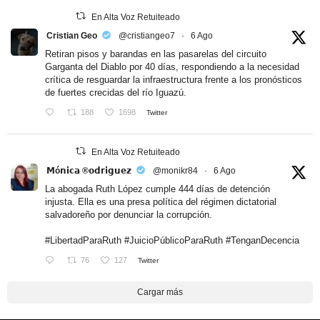
En Alta Voz Retuiteado
Cristian Geo
@cristiangeo7
·
6 Ago
Retiran pisos y barandas en las pasarelas del circuito
Garganta del Diablo por 40 días, respondiendo a la necesidad
crítica de resguardar la infraestructura frente a los pronósticos
de fuertes crecidas del río Iguazú.
188
1698
Twitter
En Alta Voz Retuiteado
𝗠ó𝗻𝗶𝗰𝗮 ®𝗼𝗱𝗿𝗶𝗴𝘂𝗲𝘇
@monikr84
·
6 Ago
La abogada Ruth López cumple 444 días de detención
injusta. Ella es una presa política del régimen dictatorial
salvadoreño por denunciar la corrupción.
#LibertadParaRuth
#JuicioPúblicoParaRuth
#TenganDecencia
76
127
Twitter
Cargar más