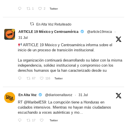
1
2
Twitter
En Alta Voz Retuiteado
ARTICLE 19 México y Centroamérica
@article19mxca
·
31 Jul
ARTICLE 19 México y Centroamérica informa sobre el
inicio de un proceso de transición institucional.
La organización continuará desarrollando su labor con la misma
independencia, solidez institucional y compromiso con los
derechos humanos que la han caracterizado desde su
67
116
Twitter
En Alta Voz
@diarioenaltavoz
·
31 Jul
RT
@MaribelE59
: La corrupción tiene a Honduras en
cuidados intensivos. Mientras no hayan más ciudadanos
escuchando a voces auténticas y mo…
17
Twitter