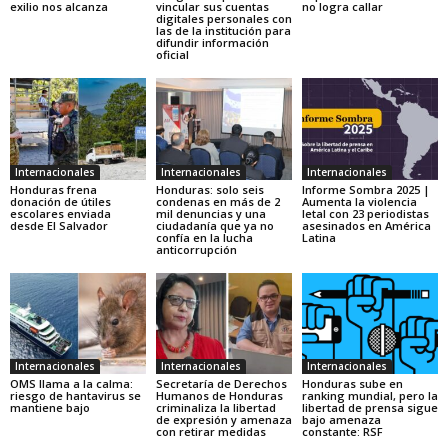
exilio nos alcanza
vincular sus cuentas
no logra callar
digitales personales con
las de la institución para
difundir información
oficial
Internacionales
Internacionales
Internacionales
Honduras frena
Honduras: solo seis
Informe Sombra 2025 |
donación de útiles
condenas en más de 2
Aumenta la violencia
escolares enviada
mil denuncias y una
letal con 23 periodistas
desde El Salvador
ciudadanía que ya no
asesinados en América
confía en la lucha
Latina
anticorrupción
Internacionales
Internacionales
Internacionales
OMS llama a la calma:
Secretaría de Derechos
Honduras sube en
riesgo de hantavirus se
Humanos de Honduras
ranking mundial, pero la
mantiene bajo
criminaliza la libertad
libertad de prensa sigue
de expresión y amenaza
bajo amenaza
con retirar medidas
constante: RSF