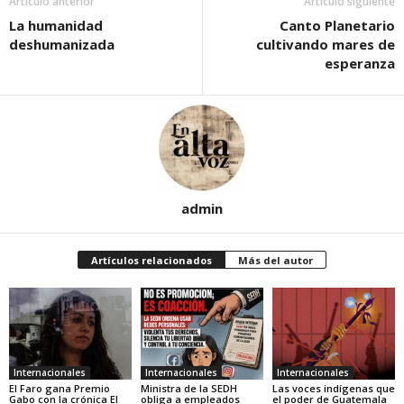
Artículo anterior
Artículo siguiente
La humanidad
Canto Planetario
deshumanizada
cultivando mares de
esperanza
admin
Artículos relacionados
Más del autor
Internacionales
Internacionales
Internacionales
El Faro gana Premio
Ministra de la SEDH
Las voces indígenas que
Gabo con la crónica El
obliga a empleados
el poder de Guatemala