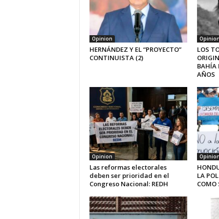
Opinion
Opinio
HERNÁNDEZ Y EL “PROYECTO”
LOS T
CONTINUISTA (2)
ORIGIN
BAHÍA 
AÑOS
Opinion
Opinio
Las reformas electorales
HONDU
deben ser prioridad en el
LA POL
Congreso Nacional: REDH
COMO S