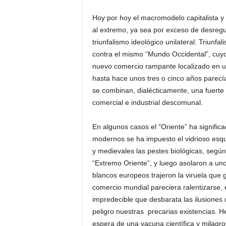
Hoy por hoy el macromodelo capitalista y 
al extremo, ya sea por exceso de desregu
triunfalismo ideológico unilateral. Triunf
contra el mismo “Mundo Occidental”, cuyo
nuevo comercio rampante localizado en un
hasta hace unos tres o cinco años parecí
se combinan, dialécticamente, una fuerte 
comercial e industrial descomunal.
En algunos casos el “Oriente” ha signific
modernos se ha impuesto el vidrioso esqu
y medievales las pestes biológicas, según
“Extremo Oriente”, y luego asolaron a un
blancos europeos trajeron la viruela que g
comercio mundial pareciera ralentizarse, 
impredecible que desbarata las ilusiones d
peligro nuestras precarias existencias. He
espera de una vacuna científica y milagro