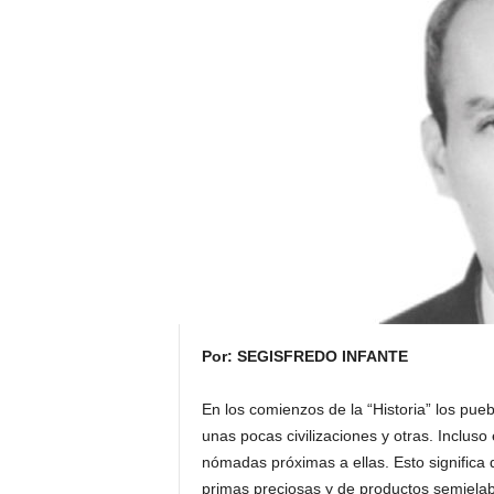
H
o
n
d
u
r
a
s
y
e
l
m
u
n
d
Por: SEGISFREDO INFANTE
o
En los comienzos de la “Historia” los pue
unas pocas civilizaciones y otras. Incluso
nómadas próximas a ellas. Esto significa
primas preciosas y de productos semielab