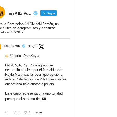
En Alta Voz
Seguir
ra la Corrupción #NiOlvidoNiPerdón, un
cio libre de compromisos y censuras.
ado el 7/7/2017.
En Alta Voz
4 Ago
#JusticiaParaKeyla
Del 4, 5, 6, 7 y 14 de agosto se
desarrolla el juicio por el femicidio de
Keyla Martínez, la joven que perdió la
vida el 7 de febrero de 2021 mientras se
encontraba bajo custodia policial.
Este caso representa una oportunidad
para que el sistema de
1
2
Twitter