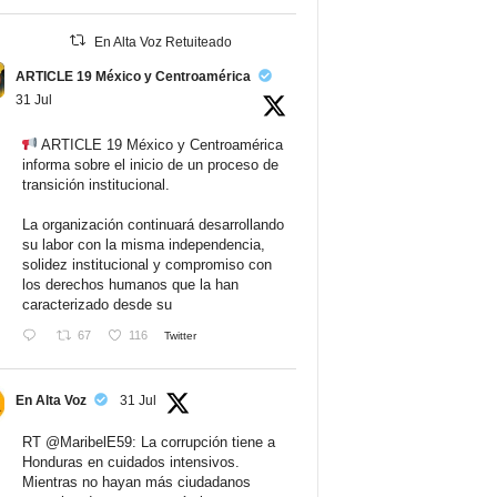
En Alta Voz Retuiteado
ARTICLE 19 México y Centroamérica
31 Jul
ARTICLE 19 México y Centroamérica
informa sobre el inicio de un proceso de
transición institucional.
La organización continuará desarrollando
su labor con la misma independencia,
solidez institucional y compromiso con
los derechos humanos que la han
caracterizado desde su
67
116
Twitter
En Alta Voz
31 Jul
RT
@MaribelE59
: La corrupción tiene a
Honduras en cuidados intensivos.
Mientras no hayan más ciudadanos