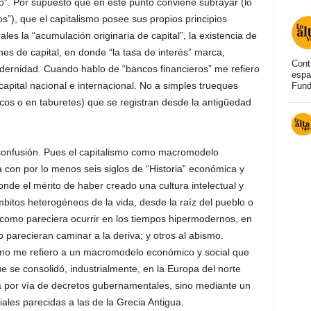
”. Por supuesto que en este punto conviene subrayar (lo
s”), que el capitalismo posee sus propios principios
les la “acumulación originaria de capital”, la existencia de
nes de capital, en donde “la tasa de interés” marca,
Cont
dernidad. Cuando hablo de “bancos financieros” me refiero
espa
e capital nacional e internacional. No a simples trueques
Fund
cos o en taburetes) que se registran desde la antigüedad
 confusión. Pues el capitalismo como macromodelo
 con por lo menos seis siglos de “Historia” económica y
sponde el mérito de haber creado una cultura intelectual y
mbitos heterogéneos de la vida, desde la raíz del pueblo o
 como pareciera ocurrir en los tiempos hipermodernos, en
parecieran caminar a la deriva; y otros al abismo.
ismo me refiero a un macromodelo económico y social que
e se consolidó, industrialmente, en la Europa del norte
 por vía de decretos gubernamentales, sino mediante un
iales parecidas a las de la Grecia Antigua.