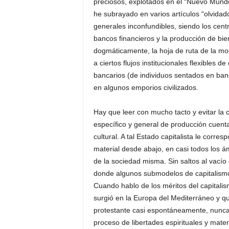
preciosos, explotados en el “Nuevo Mundo
he subrayado en varios artículos “olvidado
generales inconfundibles, siendo los centra
bancos financieros y la producción de bie
dogmáticamente, la hoja de ruta de la mo
a ciertos flujos institucionales flexibles d
bancarios (de individuos sentados en ban
en algunos emporios civilizados.
Hay que leer con mucho tacto y evitar la
específico y general de producción cuenta
cultural. A tal Estado capitalista le corre
material desde abajo, en casi todos los á
de la sociedad misma. Sin saltos al vacío
donde algunos submodelos de capitalismo 
Cuando hablo de los méritos del capital
surgió en la Europa del Mediterráneo y qu
protestante casi espontáneamente, nunca
proceso de libertades espirituales y mater