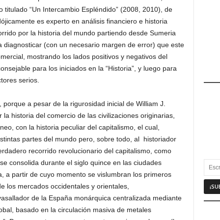
ivo titulado “Un Intercambio Espléndido” (2008, 2010), de
jicamente es experto en análisis financiero e historia
orrido por la historia del mundo partiendo desde Sumeria
a diagnosticar (con un necesario margen de error) que este
comercial, mostrando los lados positivos y negativos del
onsejable para los iniciados en la “Historia”, y luego para
ctores serios.
, porque a pesar de la rigurosidad inicial de William J.
la historia del comercio de las civilizaciones originarias,
o, con la historia peculiar del capitalismo, el cual,
stintas partes del mundo pero, sobre todo, al historiador
rdadero recorrido revolucionario del capitalismo, como
 consolida durante el siglo quince en las ciudades
lia, a partir de cuyo momento se vislumbran los primeros
e los mercados occidentales y orientales,
asallador de la España monárquica centralizada mediante
obal, basado en la circulación masiva de metales