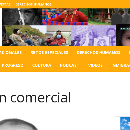
VISTAS
DERECHOS HUMANOS
ACIONALES
RETOS ESPECIALES
DERECHOS HUMANOS
O PROGRESO
CULTURA
PODCAST
VIDEOS
INMIGRA
ón comercial