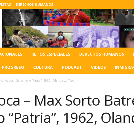
VISTAS
DERECHOS HUMANOS
ACIONALES
RETOS ESPECIALES
DERECHOS HUMANOS
O PROGRESO
CULTURA
PODCAST
VIDEOS
INMIGRA
 fundador—Semanario “Patria”, 1962, Olanchito, Yoro
ca – Max Sorto Batr
“Patria”, 1962, Olanc