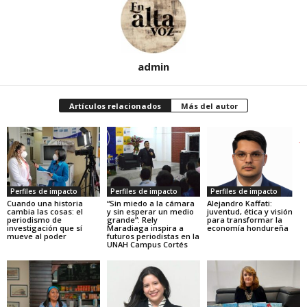
admin
Artículos relacionados
Más del autor
Perfiles de impacto
Perfiles de impacto
Perfiles de impacto
Cuando una historia
“Sin miedo a la cámara
Alejandro Kaffati:
cambia las cosas: el
y sin esperar un medio
juventud, ética y visión
periodismo de
grande”: Rely
para transformar la
investigación que sí
Maradiaga inspira a
economía hondureña
mueve al poder
futuros periodistas en la
UNAH Campus Cortés