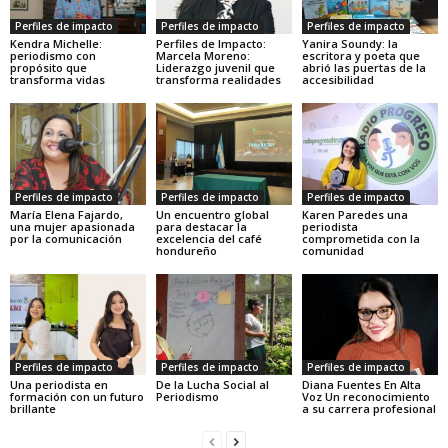
Perfiles de impacto
Perfiles de impacto
Perfiles de impacto
Kendra Michelle:
Perfiles de Impacto:
Yanira Soundy: la
periodismo con
Marcela Moreno:
escritora y poeta que
propósito que
Liderazgo juvenil que
abrió las puertas de la
transforma vidas
transforma realidades
accesibilidad
Perfiles de impacto
Perfiles de impacto
Perfiles de impacto
María Elena Fajardo,
Un encuentro global
Karen Paredes una
una mujer apasionada
para destacar la
periodista
por la comunicación
excelencia del café
comprometida con la
hondureño
comunidad
Perfiles de impacto
Perfiles de impacto
Perfiles de impacto
Una periodista en
De la Lucha Social al
Diana Fuentes En Alta
formación con un futuro
Periodismo
Voz Un reconocimiento
brillante
a su carrera profesional