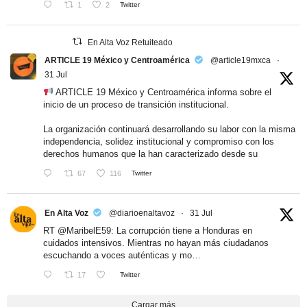
1
2
Twitter
En Alta Voz Retuiteado
ARTICLE 19 México y Centroamérica
@article19mxca
·
31 Jul
ARTICLE 19 México y Centroamérica informa sobre el
inicio de un proceso de transición institucional.
La organización continuará desarrollando su labor con la misma
independencia, solidez institucional y compromiso con los
derechos humanos que la han caracterizado desde su
67
116
Twitter
En Alta Voz
@diarioenaltavoz
·
31 Jul
RT
@MaribelE59
: La corrupción tiene a Honduras en
cuidados intensivos. Mientras no hayan más ciudadanos
escuchando a voces auténticas y mo…
17
Twitter
Cargar más