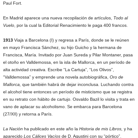
Paul Fort.
En Madrid aparece una nueva recopilación de artículos,
Todo al
Vuelo
, por la cual la Editorial Renacimiento le paga 400 francos.
1913
Viaja a Barcelona (I) y regresa a París, donde se le reúnen
en mayo Francisca Sánchez, su hijo Guicho y la hermana de
Francisca, María. Invitado por Juan Sureda y Pilar Montaner, pasa
el otoño en Valldemossa, en la isla de Mallorca, en un período de
alta actividad creativa. Escribe “La Cartuja”, “Los Olivos”,
“Valldemossa” y emprende una novela autobiográfica,
Oro de
Mallorca,
que también habrá de dejar inconclusa. Luchando contra
el alcohol tiene entonces un período de misticismo que se registra
en su retrato con hábito de cartujo. Osvaldo Bazil lo visita y trata en
vano de aplacar su alcoholismo. Se embarca para Barcelona
(27/XII) y retorna a París.
La Nación
ha publicado en este año la
Historia de mis Libros,
y ha
aparecido
Los Cálices Vacíos
de D. Agustini con su “pórtico”.