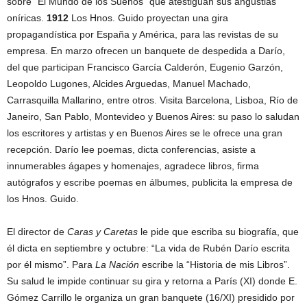
sobre “El Mundo de los Sueños” que atestiguan sus angustias
oníricas.
1912
Los Hnos. Guido proyectan una gira
propagandística por España y América, para las revistas de su
empresa. En marzo ofrecen un banquete de despedida a Darío,
del que participan Francisco García Calderón, Eugenio Garzón,
Leopoldo Lugones, Alcides Arguedas, Manuel Machado,
Carrasquilla Mallarino, entre otros. Visita Barcelona, Lisboa, Río de
Janeiro, San Pablo, Montevideo y Buenos Aires: su paso lo saludan
los escritores y artistas y en Buenos Aires se le ofrece una gran
recepción. Darío lee poemas, dicta conferencias, asiste a
innumerables ágapes y homenajes, agradece libros, firma
autógrafos y escribe poemas en álbumes, publicita la empresa de
los Hnos. Guido.
El director de
Caras y Caretas
le pide que escriba su biografía, que
él dicta en septiembre y octubre: “La vida de Rubén Darío escrita
por él mismo”. Para
La Nación
escribe la “Historia de mis Libros”.
Su salud le impide continuar su gira y retorna a París (XI) donde E.
Gómez Carrillo le organiza un gran banquete (16/XI) presidido por