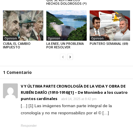
HECHOS DOLOROSOS (*)
Opinion
Opinion
Opinion
CUBA, EL CAMBIO
LA ENEE, UN PROBLEMA
PUNTERO SEMANAL (69)
IMPUESTO
POR RESOLVER
1 Comentario
V Y ÚLTIMA PARTE CRONOLOGÍA DE LA VIDA Y OBRA DE
RUBÉN DARÍO (1910-1916)[1] – De Monimbo a los cuatro
puntos cardinales
abril 14, 2025 at 8:42 pm
[…] [1] Las imágenes forman parte integral de la
cronología y no me responsabilizo por el © […]
Responder