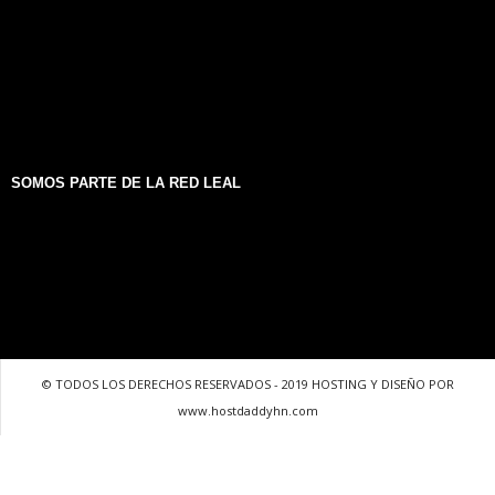
SOMOS PARTE DE LA RED LEAL
© TODOS LOS DERECHOS RESERVADOS - 2019 HOSTING Y DISEÑO POR
www.hostdaddyhn.com