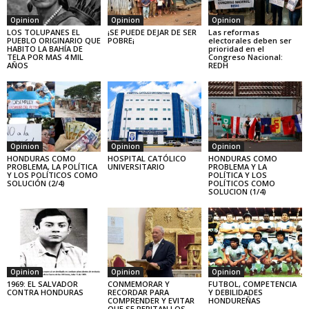
Opinion
Opinion
Opinion
LOS TOLUPANES EL
¡SE PUEDE DEJAR DE SER
Las reformas
PUEBLO ORIGINARIO QUE
POBRE¡
electorales deben ser
HABITO LA BAHÍA DE
prioridad en el
TELA POR MAS 4 MIL
Congreso Nacional:
AÑOS
REDH
Opinion
Opinion
Opinion
HONDURAS COMO
HOSPITAL CATÓLICO
HONDURAS COMO
PROBLEMA, LA POLÍTICA
UNIVERSITARIO
PROBLEMA Y LA
Y LOS POLÍTICOS COMO
POLÍTICA Y LOS
SOLUCIÓN (2/4)
POLÍTICOS COMO
SOLUCION (1/4)
Opinion
Opinion
Opinion
1969: EL SALVADOR
CONMEMORAR Y
FUTBOL, COMPETENCIA
CONTRA HONDURAS
RECORDAR PARA
Y DEBILIDADES
COMPRENDER Y EVITAR
HONDUREÑAS
QUE SE REPITAN LOS