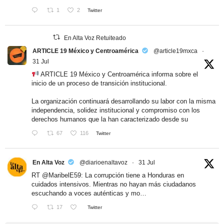
1
2
Twitter
En Alta Voz Retuiteado
ARTICLE 19 México y Centroamérica
@article19mxca
·
31 Jul
ARTICLE 19 México y Centroamérica informa sobre el
inicio de un proceso de transición institucional.
La organización continuará desarrollando su labor con la misma
independencia, solidez institucional y compromiso con los
derechos humanos que la han caracterizado desde su
67
116
Twitter
En Alta Voz
@diarioenaltavoz
·
31 Jul
RT
@MaribelE59
: La corrupción tiene a Honduras en
cuidados intensivos. Mientras no hayan más ciudadanos
escuchando a voces auténticas y mo…
17
Twitter