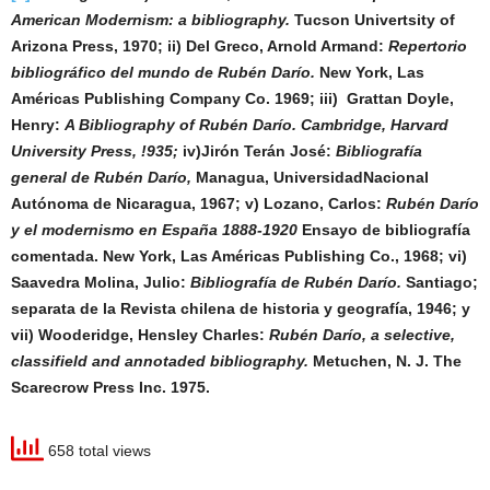
American Modernism: a bibliography.
Tucson Univertsity of
Arizona Press, 1970; ii) Del Greco, Arnold Armand:
Repertorio
bibliográfico del mundo de Rubén Darío.
New York, Las
Américas Publishing Company Co. 1969; iii) Grattan Doyle,
Henry:
A Bibliography of Rubén Darío.
Cambridge, Harvard
University Press, !935;
iv)Jirón Terán José:
Bibliografía
general de Rubén Darío,
Managua, UniversidadNacional
Autónoma de Nicaragua, 1967; v) Lozano, Carlos:
Rubén Darío
y el modernismo en España 1888-1920
Ensayo de bibliografía
comentada. New York, Las Américas Publishing Co., 1968; vi)
Saavedra Molina, Julio:
Bibliografía de Rubén Darío.
Santiago;
separata de la Revista chilena de historia y geografía, 1946; y
vii) Wooderidge, Hensley Charles:
Rubén Darío, a selective,
classifield and annotaded bibliography.
Metuchen, N. J. The
Scarecrow Press Inc. 1975.
658 total views