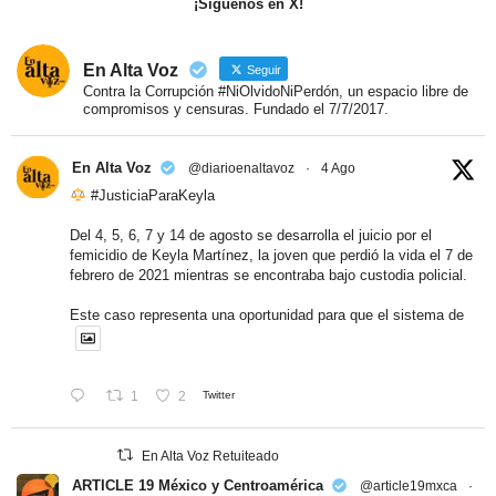
¡Síguenos en X!
En Alta Voz
Seguir
Contra la Corrupción #NiOlvidoNiPerdón, un espacio libre de
compromisos y censuras. Fundado el 7/7/2017.
En Alta Voz
@diarioenaltavoz
·
4 Ago
#JusticiaParaKeyla
Del 4, 5, 6, 7 y 14 de agosto se desarrolla el juicio por el
femicidio de Keyla Martínez, la joven que perdió la vida el 7 de
febrero de 2021 mientras se encontraba bajo custodia policial.
Este caso representa una oportunidad para que el sistema de
1
2
Twitter
En Alta Voz Retuiteado
ARTICLE 19 México y Centroamérica
@article19mxca
·