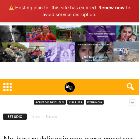
Hosting plan for this site has expired.
Renew now
to
avoid service disruption.
ACUERDO DE DUELO
CULTURA
DENUNCIA
ESTUDIO
Inicio
Estudio