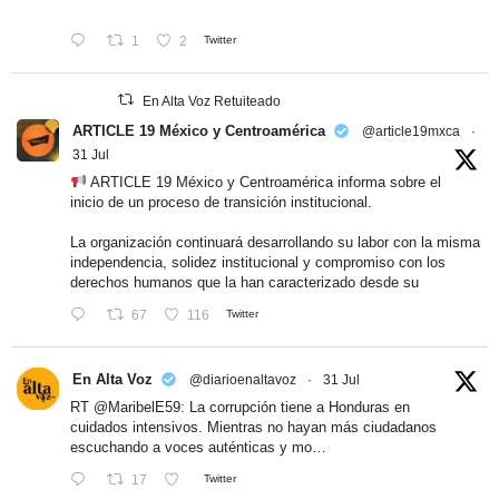
1
2
Twitter
En Alta Voz Retuiteado
ARTICLE 19 México y Centroamérica
@article19mxca
·
31 Jul
ARTICLE 19 México y Centroamérica informa sobre el
inicio de un proceso de transición institucional.
La organización continuará desarrollando su labor con la misma
independencia, solidez institucional y compromiso con los
derechos humanos que la han caracterizado desde su
67
116
Twitter
En Alta Voz
@diarioenaltavoz
·
31 Jul
RT
@MaribelE59
: La corrupción tiene a Honduras en
cuidados intensivos. Mientras no hayan más ciudadanos
escuchando a voces auténticas y mo…
17
Twitter