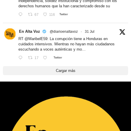
independencia, solidez institucional y compromiso con los
derechos humanos que la han caracterizado desde su
67
116
Twitter
En Alta Voz
@diarioenaltavoz
·
31 Jul
RT
@MaribelE59
: La corrupción tiene a Honduras en
cuidados intensivos. Mientras no hayan más ciudadanos
escuchando a voces auténticas y mo…
17
Twitter
Cargar más