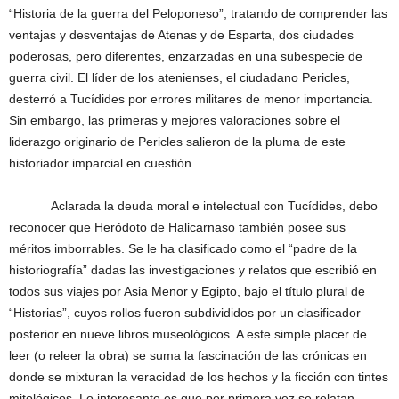
“Historia de la guerra del Peloponeso”, tratando de comprender las
ventajas y desventajas de Atenas y de Esparta, dos ciudades
poderosas, pero diferentes, enzarzadas en una subespecie de
guerra civil. El líder de los atenienses, el ciudadano Pericles,
desterró a Tucídides por errores militares de menor importancia.
Sin embargo, las primeras y mejores valoraciones sobre el
liderazgo originario de Pericles salieron de la pluma de este
historiador imparcial en cuestión.
Aclarada la deuda moral e intelectual con Tucídides, debo
reconocer que Heródoto de Halicarnaso también posee sus
méritos imborrables. Se le ha clasificado como el “padre de la
historiografía” dadas las investigaciones y relatos que escribió en
todos sus viajes por Asia Menor y Egipto, bajo el título plural de
“Historias”, cuyos rollos fueron subdivididos por un clasificador
posterior en nueve libros museológicos. A este simple placer de
leer (o releer la obra) se suma la fascinación de las crónicas en
donde se mixturan la veracidad de los hechos y la ficción con tintes
mitológicos. Lo interesante es que por primera vez se relatan