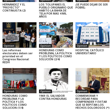
HERNÁNDEZ Y EL
LOS TOLUPANES EL
¡SE PUEDE DEJAR DE SER
“PROYECTO”
PUEBLO ORIGINARIO QUE
POBRE¡
CONTINUISTA (2)
HABITO LA BAHÍA DE
TELA POR MAS 4 MIL
AÑOS
Opinion
Opinion
Opinion
Las reformas
HONDURAS COMO
HOSPITAL CATÓLICO
electorales deben ser
PROBLEMA, LA POLÍTICA
UNIVERSITARIO
prioridad en el
Y LOS POLÍTICOS COMO
Congreso Nacional:
SOLUCIÓN (2/4)
REDH
Opinion
Opinion
Opinion
HONDURAS COMO
1969: EL SALVADOR
CONMEMORAR Y
PROBLEMA Y LA
CONTRA HONDURAS
RECORDAR PARA
POLÍTICA Y LOS
COMPRENDER Y EVITAR
POLÍTICOS COMO
QUE SE REPITAN LOS
SOLUCION (1/4)
HECHOS DOLOROSOS (*)