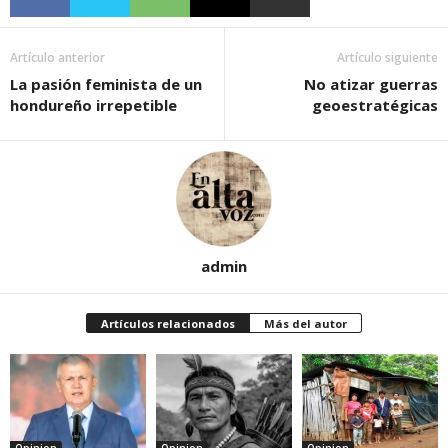
Artículo anterior
Artículo siguiente
La pasión feminista de un
No atizar guerras
hondureño irrepetible
geoestratégicas
admin
Artículos relacionados
Más del autor
Opinion
Opinion
Opinion