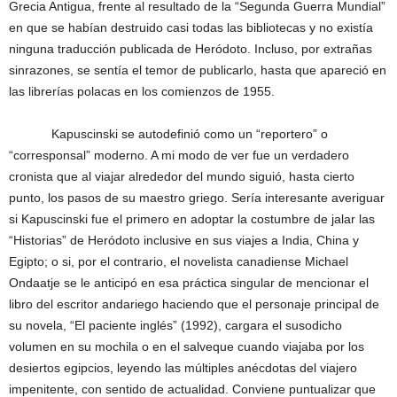
Grecia Antigua, frente al resultado de la “Segunda Guerra Mundial”
en que se habían destruido casi todas las bibliotecas y no existía
ninguna traducción publicada de Heródoto. Incluso, por extrañas
sinrazones, se sentía el temor de publicarlo, hasta que apareció en
las librerías polacas en los comienzos de 1955.
Kapuscinski se autodefinió como un “reportero” o
“corresponsal” moderno. A mi modo de ver fue un verdadero
cronista que al viajar alrededor del mundo siguió, hasta cierto
punto, los pasos de su maestro griego. Sería interesante averiguar
si Kapuscinski fue el primero en adoptar la costumbre de jalar las
“Historias” de Heródoto inclusive en sus viajes a India, China y
Egipto; o si, por el contrario, el novelista canadiense Michael
Ondaatje se le anticipó en esa práctica singular de mencionar el
libro del escritor andariego haciendo que el personaje principal de
su novela, “El paciente inglés” (1992), cargara el susodicho
volumen en su mochila o en el salveque cuando viajaba por los
desiertos egipcios, leyendo las múltiples anécdotas del viajero
impenitente, con sentido de actualidad. Conviene puntualizar que