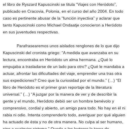
el libro de Ryszard Kapuscinski se titula “Viajes con Heródoto”,
publicado en Cracovia, Polonia, en el curso del año 2004. En todo
caso es pertinente abusar de la “función inyectiva” y aclarar que
tanto Kapuscinski como Michael Ondaatje conocieron a Heródoto
en sus juventudes respectivas.
Parafrasearemos unos aislados renglones de lo que dijo
Kapuscinski del cronista griego: “A medida que avanzaba en su
lectura, encontraba en Heródoto un alma hermana. ¿Qué lo
empujaba a trasladarse de un lado para otro? ¿Qué le mandaba a
actuar, afrontar las dificultades del viaje, emprender una tras otra
sus expediciones? Creo que la curiosidad por el mundo.” (…) “El
libro de Heródoto es el primer gran reportaje de la literatura
universal.” (…) “A juzgar por la manera de ver y de describir la
gente y el mundo, Heródoto debió ser un hombre benévolo y
comprensivo, cordial y abierto, un amigo para todo. No hay en él ni
rabia ni odio. Intenta comprenderlo todo, averiguar por qué alguien
ha actuado de ésta y no de otra manera. No culpa al ser humano,
sino a cualquier sistema.” Queda a los lectores la tarea de