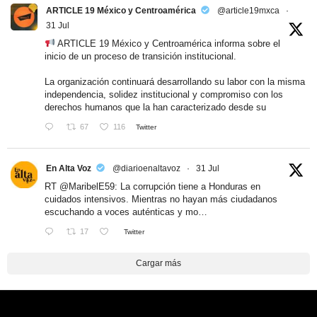
ARTICLE 19 México y Centroamérica
@article19mxca
·
31 Jul
ARTICLE 19 México y Centroamérica informa sobre el
inicio de un proceso de transición institucional.
La organización continuará desarrollando su labor con la misma
independencia, solidez institucional y compromiso con los
derechos humanos que la han caracterizado desde su
67
116
Twitter
En Alta Voz
@diarioenaltavoz
·
31 Jul
RT
@MaribelE59
: La corrupción tiene a Honduras en
cuidados intensivos. Mientras no hayan más ciudadanos
escuchando a voces auténticas y mo…
17
Twitter
Cargar más